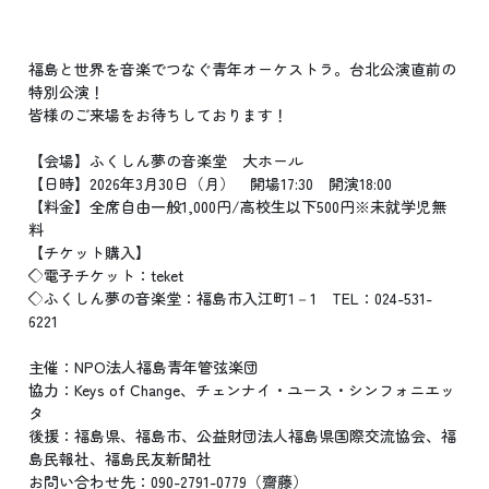
福島と世界を音楽でつなぐ青年オーケストラ。台北公演直前の
特別公演！
皆様のご来場をお待ちしております！
【会場】ふくしん夢の音楽堂　大ホール
【日時】2026年3月30日（月）　開場17:30　開演18:00
【料金】全席自由一般1,000円/高校生以下500円※未就学児無
料
【チケット購入】
◇電子チケット：teket　
◇ふくしん夢の音楽堂：福島市入江町1－1　TEL：024-531-
6221
主催：NPO法人福島青年管弦楽団
協力：Keys of Change、チェンナイ・ユース・シンフォニエッ
タ
後援：福島県、福島市、公益財団法人福島県国際交流協会、福
島民報社、福島民友新聞社
お問い合わせ先：090-2791-0779（齋藤）