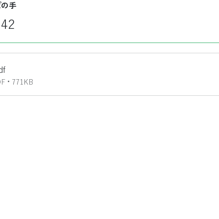
ぽの手
42
df
• 771KB